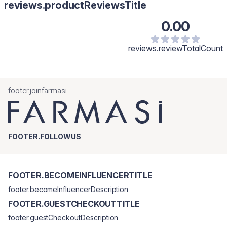
reviews.productReviewsTitle
0.00
reviews.reviewTotalCount
footer.joinfarmasi
FOOTER.FOLLOWUS
FOOTER.BECOMEINFLUENCERTITLE
footer.becomeInfluencerDescription
FOOTER.GUESTCHECKOUTTITLE
footer.guestCheckoutDescription