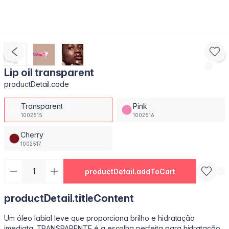
Lip oil transparent
productDetail.code
Transparent
Pink
1002515
1002516
Cherry
1002517
productDetail.addToCart
productDetail.titleContent
Um óleo labial leve que proporciona brilho e hidratação
imediata. TRANSPARENTE é a escolha perfeita para hidratação