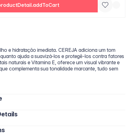
productDetail.addToCart
rilho e hidratação imediata. CEREJA adiciona um tom
quanto ajuda a suavizá-los e protegê-los contra fatores
is naturais e Vitamina E, oferece um visual vibrante e
 que complementa sua tonalidade marcante, tudo sem
e
etails
nos lábios usando o aplicador. Pode ser usado sozinho
m para adicionar hidratação e luminosidade. Reaplique
bios macios e radiantes ao longo do dia.
ns
erythrityl Tetraisostearate, Hydrogenated
ile d’Avocat, Huile de Tournesol, Arôme, Acétate de