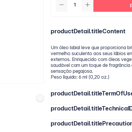
productDetail.titleContent
Um óleo labial leve que proporciona b
vermelho suculento aos seus lábios en
externos. Enriquecido com óleos vegeta
saudável com um toque de fragrância
sensação pegajosa.
Peso líquido: 6 ml (0,20 oz.)
productDetail.titleTermOfUs
productDetail.titleTechnicalD
Aplique uma camada fina diretamente 
para um brilho natural ou sobre o bato
conforme necessário para manter os lá
productDetail.titlePrecautio
Polybutene, Diisostearyl Malate, Penta
Polyisobutene, Huile de Macadamia, Hu