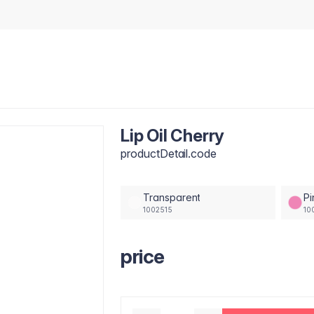
Lip Oil Cherry
productDetail.code
Transparent
Pi
1002515
10
price