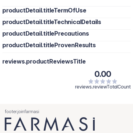
productDetail.titleTermOfUse
productDetail.titleTechnicalDetails
productDetail.titlePrecautions
productDetail.titleProvenResults
reviews.productReviewsTitle
0.00
reviews.reviewTotalCount
footer.joinfarmasi