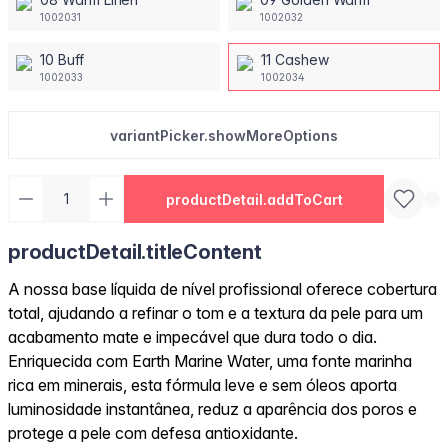
1002031
1002032
10 Buff
11 Cashew
1002033
1002034
variantPicker.showMoreOptions
productDetail.addToCart
productDetail.titleContent
A nossa base líquida de nível profissional oferece cobertura
total, ajudando a refinar o tom e a textura da pele para um
acabamento mate e impecável que dura todo o dia.
Enriquecida com Earth Marine Water, uma fonte marinha
rica em minerais, esta fórmula leve e sem óleos aporta
luminosidade instantânea, reduz a aparência dos poros e
protege a pele com defesa antioxidante.