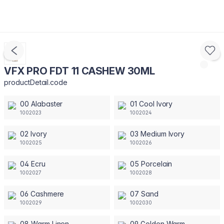
VFX PRO FDT 11 CASHEW 30ML
productDetail.code
00 Alabaster
01 Cool Ivory
1002023
1002024
02 Ivory
03 Medium Ivory
1002025
1002026
04 Ecru
05 Porcelain
1002027
1002028
06 Cashmere
07 Sand
1002029
1002030
08 Warm Linen
09 Golden Warm