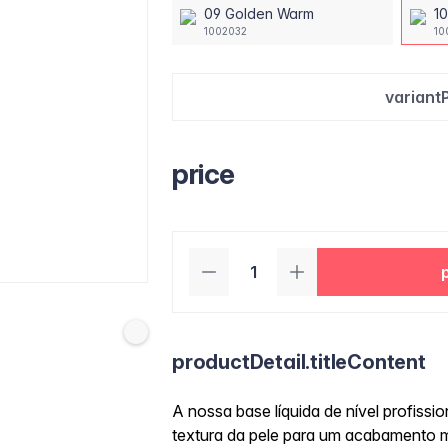
09 Golden Warm
10
1002032
10
variant
price
productDetail.titleContent
A nossa base líquida de nível profissio
textura da pele para um acabamento m