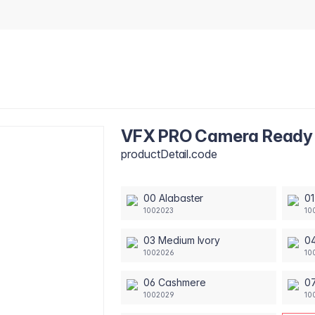
VFX PRO Camera Ready F
productDetail.code
00 Alabaster
01
1002023
10
03 Medium Ivory
04
1002026
10
06 Cashmere
0
1002029
10