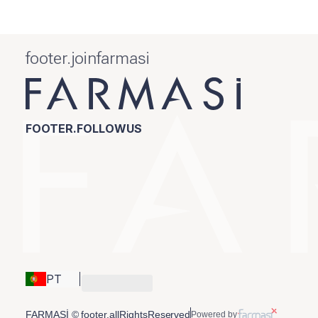
footer.joinfarmasi
FOOTER.FOLLOWUS
PT
FARMASİ © footer.allRightsReserved
Powered by