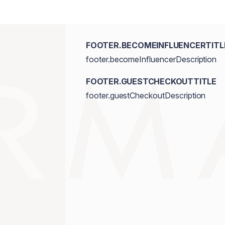
FOOTER.BECOMEINFLUENCERTITL
footer.becomeInfluencerDescription
FOOTER.GUESTCHECKOUTTITLE
footer.guestCheckoutDescription