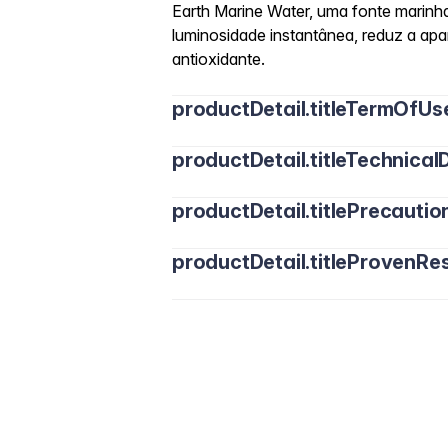
Earth Marine Water, uma fonte marinha
luminosidade instantânea, reduz a ap
antioxidante.
productDetail.titleTermOfUs
productDetail.titleTechnicalD
productDetail.titlePrecautio
productDetail.titleProvenRes