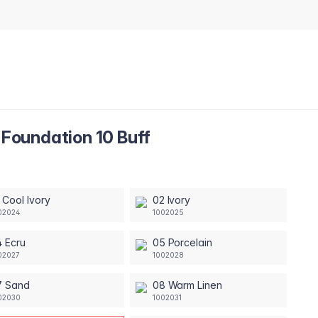
oundation 10 Buff
 Cool Ivory
02 Ivory
02024
1002025
 Ecru
05 Porcelain
02027
1002028
7 Sand
08 Warm Linen
02030
1002031