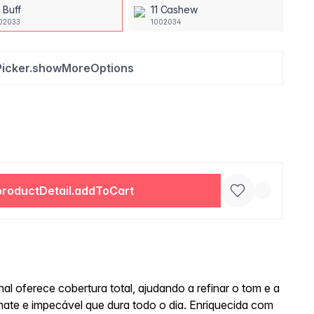
 Buff
11 Cashew
02033
1002034
Picker.showMoreOptions
productDetail.addToCart
nal oferece cobertura total, ajudando a refinar o tom e a
ate e impecável que dura todo o dia. Enriquecida com