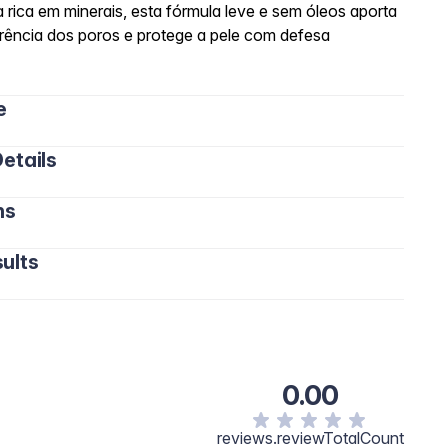
 rica em minerais, esta fórmula leve e sem óleos aporta
arência dos poros e protege a pele com defesa
e
etails
ns
ults
0.00
reviews.reviewTotalCount