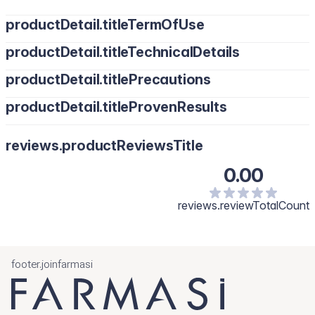
productDetail.titleTermOfUse
productDetail.titleTechnicalDetails
productDetail.titlePrecautions
productDetail.titleProvenResults
reviews.productReviewsTitle
0.00
reviews.reviewTotalCount
footer.joinfarmasi