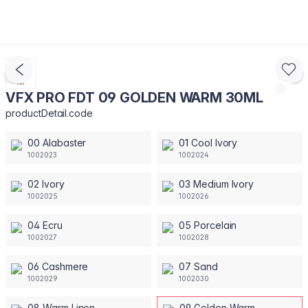
VFX PRO FDT 09 GOLDEN WARM 30ML
productDetail.code
00 Alabaster
01 Cool Ivory
1002023
1002024
02 Ivory
03 Medium Ivory
1002025
1002026
04 Ecru
05 Porcelain
1002027
1002028
06 Cashmere
07 Sand
1002029
1002030
08 Warm Linen
09 Golden Warm