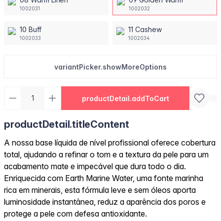
1002031
1002032
10 Buff
11 Cashew
1002033
1002034
variantPicker.showMoreOptions
productDetail.addToCart
productDetail.titleContent
A nossa base líquida de nível profissional oferece cobertura
total, ajudando a refinar o tom e a textura da pele para um
acabamento mate e impecável que dura todo o dia.
Enriquecida com Earth Marine Water, uma fonte marinha
rica em minerais, esta fórmula leve e sem óleos aporta
luminosidade instantânea, reduz a aparência dos poros e
protege a pele com defesa antioxidante.