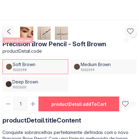
productList.new
Precision Brow Pencil - Soft Brown
productDetail.code
Soft Brown
Medium Brown
1002598
1002599
Deep Brown
1002600
productDetail.addToCart
productDetail.titleContent
Conquiste sobrancelhas perfeitamente definidas com o novo
Precision Brow Pencil. Com uma fórmula melhorada de longa