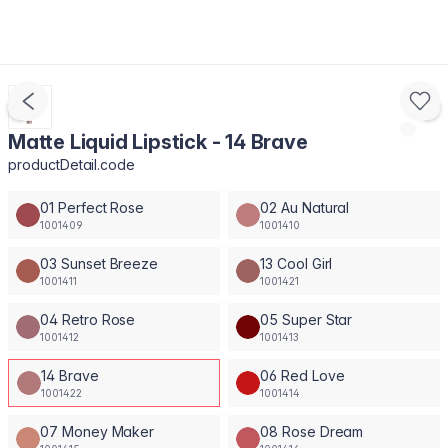
Matte Liquid Lipstick - 14 Brave
productDetail.code
01 Perfect Rose
02 Au Natural
1001409
1001410
03 Sunset Breeze
13 Cool Girl
1001411
1001421
04 Retro Rose
05 Super Star
1001412
1001413
14 Brave
06 Red Love
1001422
1001414
07 Money Maker
08 Rose Dream