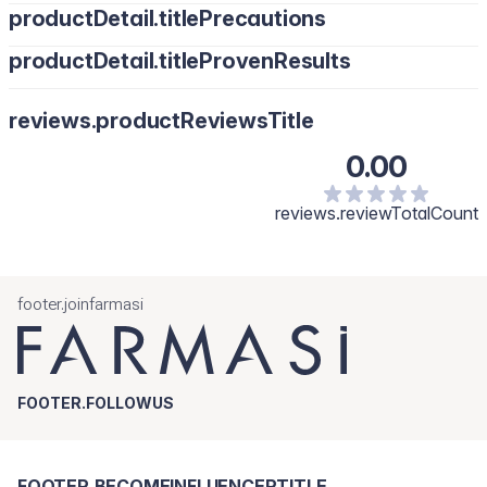
productDetail.titlePrecautions
productDetail.titleProvenResults
reviews.productReviewsTitle
0.00
reviews.reviewTotalCount
footer.joinfarmasi
FOOTER.FOLLOWUS
FOOTER.BECOMEINFLUENCERTITLE