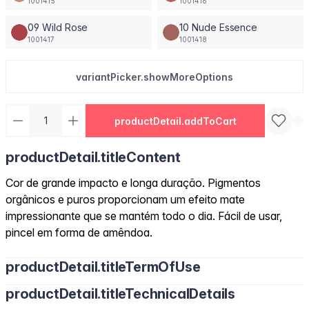
1001415
1001416
09 Wild Rose
10 Nude Essence
1001417
1001418
variantPicker.showMoreOptions
productDetail.addToCart
productDetail.titleContent
Cor de grande impacto e longa duração. Pigmentos
orgânicos e puros proporcionam um efeito mate
impressionante que se mantém todo o dia. Fácil de usar,
pincel em forma de amêndoa.
productDetail.titleTermOfUse
productDetail.titleTechnicalDetails