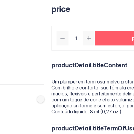
price
productDetail.titleContent
Um plumper em tom rosa-malva profund
Com brilho e conforto, sua fórmula cr
macios, flexíveis e perfeitamente del
com um toque de cor e efeito volumiza
aplicação uniforme e sem esforço, par
Conteúdo líquido: 8 ml (0,27 oz.)
productDetail.titleTermOfUs