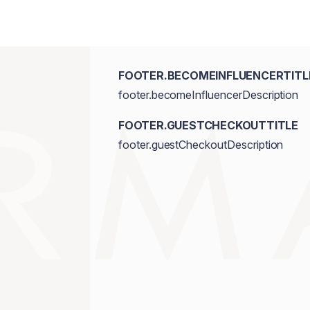
FOOTER.BECOMEINFLUENCERTITL
footer.becomeInfluencerDescription
FOOTER.GUESTCHECKOUTTITLE
footer.guestCheckoutDescription