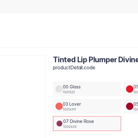
Tinted Lip Plumper Divin
productDetail.code
00 Glass
01
1001521
10
03 Lover
05
1001499
10
07 Divine Rose
1002602