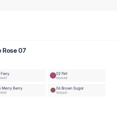
e Rose 07
 Fiery
02 Flirt
01497
1001498
 Merry Berry
06 Brown Sugar
01501
1002601