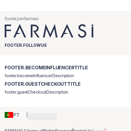
footer.joinfarmasi
FOOTER.FOLLOWUS
FOOTER.BECOMEINFLUENCERTITLE
footer.becomeInfluencerDescription
FOOTER.GUESTCHECKOUTTITLE
footer.guestCheckoutDescription
PT
FARMASİ © footer.allRightsReserved
Powered by