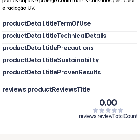
pontas duplas e protege contra danos causados pelo calor
e radiação UV.
productDetail.titleTermOfUse
productDetail.titleTechnicalDetails
productDetail.titlePrecautions
productDetail.titleSustainability
productDetail.titleProvenResults
reviews.productReviewsTitle
0.00
reviews.reviewTotalCount