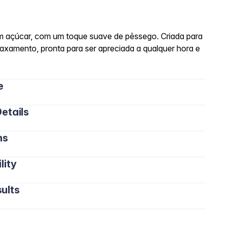
m açúcar, com um toque suave de pêssego. Criada para
xamento, pronta para ser apreciada a qualquer hora e
e
etails
ns
lity
ults