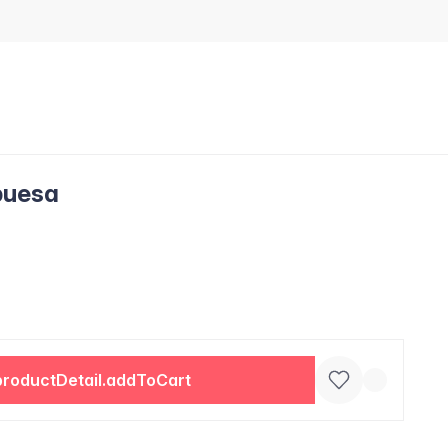
buesa
productDetail.addToCart