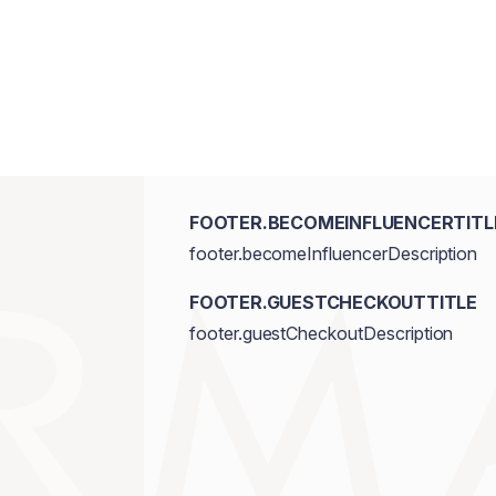
FOOTER.BECOMEINFLUENCERTITL
footer.becomeInfluencerDescription
FOOTER.GUESTCHECKOUTTITLE
footer.guestCheckoutDescription