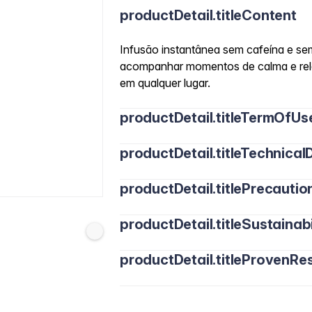
productDetail.titleContent
Infusão instantânea sem cafeína e se
acompanhar momentos de calma e rela
em qualquer lugar.
productDetail.titleTermOfUs
productDetail.titleTechnicalD
productDetail.titlePrecautio
productDetail.titleSustainabi
productDetail.titleProvenRes