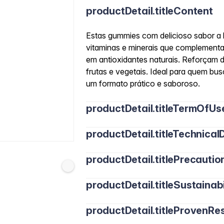
productDetail.titleContent
Estas gummies com delicioso sabor a l
vitaminas e minerais que complementam
em antioxidantes naturais. Reforçam d
frutas e vegetais. Ideal para quem bu
um formato prático e saboroso.
productDetail.titleTermOfUs
productDetail.titleTechnicalD
productDetail.titlePrecautio
productDetail.titleSustainabi
productDetail.titleProvenRes