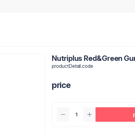
Nutriplus Red&Green G
productDetail.code
price