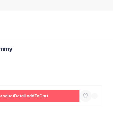
ummy
productDetail.addToCart