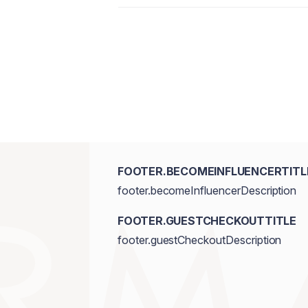
FOOTER.BECOMEINFLUENCERTITL
footer.becomeInfluencerDescription
FOOTER.GUESTCHECKOUTTITLE
footer.guestCheckoutDescription