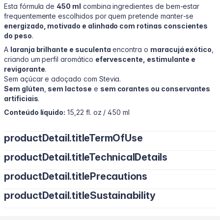
Esta fórmula de
450 ml
combina ingredientes de bem‑estar
frequentemente escolhidos por quem pretende manter‑se
energizado, motivado e alinhado com rotinas conscientes
do peso
.
A
laranja brilhante e suculenta
encontra o
maracujá exótico
,
criando um perfil aromático
efervescente, estimulante e
revigorante
.
Sem açúcar e adoçado com Stevia.
Sem glúten
,
sem lactose
e
sem corantes ou conservantes
artificiais
.
Conteúdo líquido:
15,22 fl. oz / 450 ml
productDetail.titleTermOfUse
productDetail.titleTechnicalDetails
Adultos:
Tomar 30 ml por dia
productDetail.titlePrecautions
Por dose (30 ml):
1500 mg L‑Carnitina
productDetail.titleSustainability
Em caso de irritação ou reação, interromper imediatamente o
50 mg Extrato de Chá Verde
uso e consultar um médico.
1,17 mg Vitamina B6
Rico em Vitamina B6