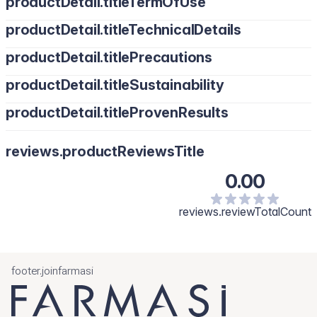
productDetail.titleTermOfUse
productDetail.titleTechnicalDetails
productDetail.titlePrecautions
productDetail.titleSustainability
productDetail.titleProvenResults
reviews.productReviewsTitle
0.00
reviews.reviewTotalCount
footer.joinfarmasi