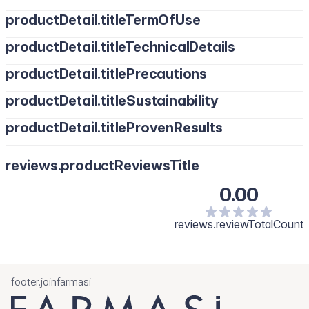
productDetail.titleTermOfUse
productDetail.titleTechnicalDetails
productDetail.titlePrecautions
productDetail.titleSustainability
productDetail.titleProvenResults
reviews.productReviewsTitle
0.00
reviews.reviewTotalCount
footer.joinfarmasi