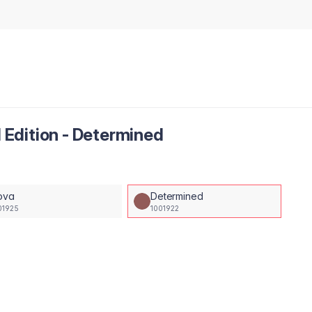
l Edition - Determined
ova
Determined
01925
1001922