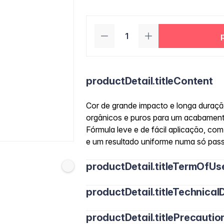
productDetail.titleContent
Cor de grande impacto e longa duraçã
orgânicos e puros para um acabament
Fórmula leve e de fácil aplicação, co
e um resultado uniforme numa só pas
productDetail.titleTermOfUs
productDetail.titleTechnicalD
productDetail.titlePrecautio