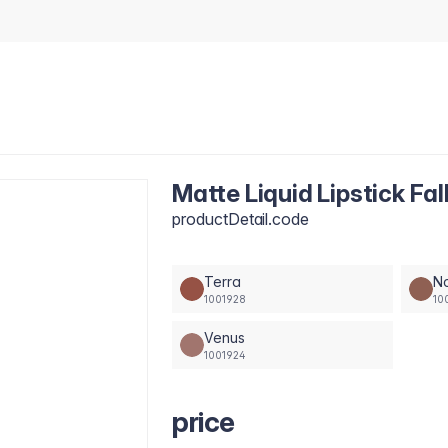
Matte Liquid Lipstick Fal
productDetail.code
Terra
N
1001928
10
Venus
1001924
price