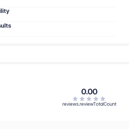
lity
ults
0.00
reviews.reviewTotalCount