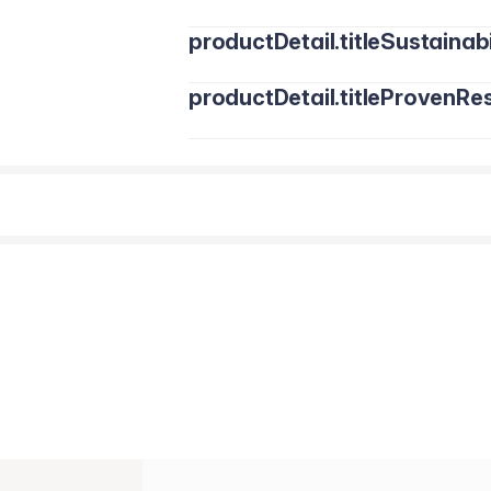
productDetail.titleSustainabi
productDetail.titleProvenRes