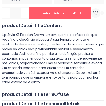
1002559
1002560
productDetail.addToCart
productDetail.titleContent
Lip Stylo 01 Reddish Brown, um tom quente e sofisticado que
redefine a elegância clássica. A sua fórmula cremosa e
acetinada desliza sem esforço, entregando uma cor intensa que
realça os lábios com profundidade natural e acabamento
acetinado. A silhueta fina permite uma definição precisa e
contornos limpos, enquanto a sua textura se funde suavemente
nos lábios, proporcionando uma experiência sensorial elevada.
Um essencial moderno para quem ama um castenho
avermelhado versátil, expressivo e atemporal. Disponível em 6
tons icónicos que já amava e 4 novos tons para acompanhar
cada estado de espírito.
productDetail.titleTermOfUse
productDetail.titleTechnicalDetails
• Tracez votre contour naturel à l’aide du bord affiné. • Inclinez