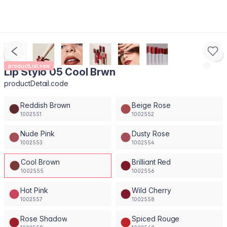
productList.new
Lip Stylo 05 Cool Brwn
productDetail.code
Reddish Brown
Beige Rose
1002551
1002552
Nude Pink
Dusty Rose
1002553
1002554
Cool Brown
Brilliant Red
1002555
1002556
Hot Pink
Wild Cherry
1002557
1002558
Rose Shadow
Spiced Rouge