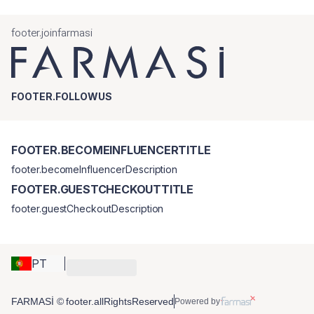
footer.joinfarmasi
FOOTER.FOLLOWUS
FOOTER.BECOMEINFLUENCERTITLE
footer.becomeInfluencerDescription
FOOTER.GUESTCHECKOUTTITLE
footer.guestCheckoutDescription
PT
FARMASİ © footer.allRightsReserved
Powered by