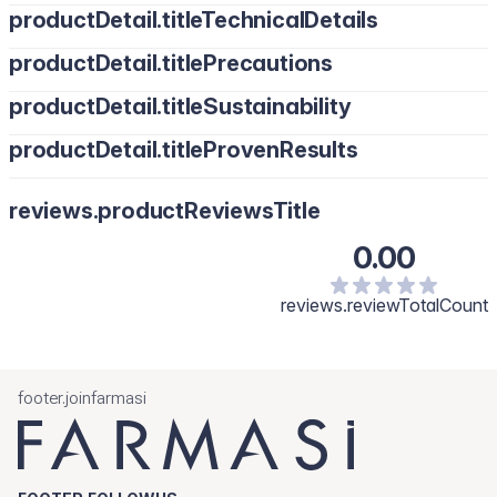
productDetail.titleTechnicalDetails
productDetail.titlePrecautions
productDetail.titleSustainability
productDetail.titleProvenResults
reviews.productReviewsTitle
0.00
reviews.reviewTotalCount
footer.joinfarmasi