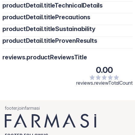
productDetail.titleTechnicalDetails
productDetail.titlePrecautions
productDetail.titleSustainability
productDetail.titleProvenResults
reviews.productReviewsTitle
0.00
reviews.reviewTotalCount
footer.joinfarmasi