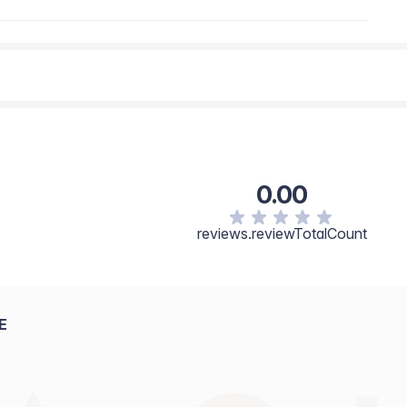
 di dicaprilile, Palmitato di etilesile,
eticone, Acrilati/policrilico reticolato, Acetato di
, Urea, Serina, Pentilenglicole, Gomma xantana, Alginato,
Pullulano, Trietanolamina, EDTA bisodico.
0.00
reviews.reviewTotalCount
E