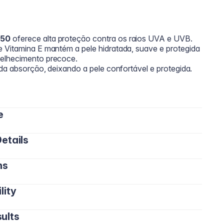
 50
oferece alta proteção contra os raios UVA e UVB.
 Vitamina E mantém a pele hidratada, suave e protegida
velhecimento precoce.
ida absorção, deixando a pele confortável e protegida.
e
etails
antes da exposição solar.
 transpirar ou secar-se.
ns
pele mais lisa.
de.
lity
solar.
tra agressores ambientais.
 sensível.
ults
sando protetor solar.
rato PEG-100, Stearato di glicerile, Alcol cetearyl,