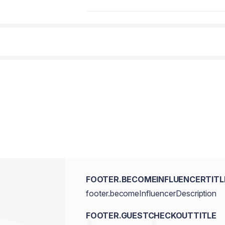
Glicerina, Silice, Ceteareth-20, Carbonato
Ciclopentasilossano, Fenossietanolo, Dim
tocoferile, Etilesilglicerina, Trealosio
Caprililglicerolo, Ialuronato di sodio, 
FOOTER.BECOMEINFLUENCERTITL
footer.becomeInfluencerDescription
FOOTER.GUESTCHECKOUTTITLE