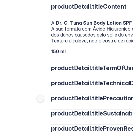
productDetail.titleContent
A
Dr. C. Tuna Sun Body Lotion SPF
A sua fórmula com Ácido Hialurónico e
dos danos causados pelo sol e do en
Textura ultraleve, não oleosa e de ráp
150 ml
productDetail.titleTermOfUs
productDetail.titleTechnicalD
Aplicar generosamente 15–20 minutos 
Reaplicar a cada 2 horas e após nadar,
productDetail.titlePrecautio
Ácido Hialurónico
: hidratação leve e 
Óleo de Baobá
: nutre e suaviza.
Óleo de Tamanu:
conforto e suavida
productDetail.titleSustainabi
Aplicar 15 minutos antes da exposição 
Vitamina E:
proteção antioxidante con
Reaplicar a cada 2 horas.
Ideal para uso diário, inclusive em pele
productDetail.titleProvenRes
Evitar exposição prolongada, mesmo u
Acqua, Benzoato di alchile C12-15, Stea