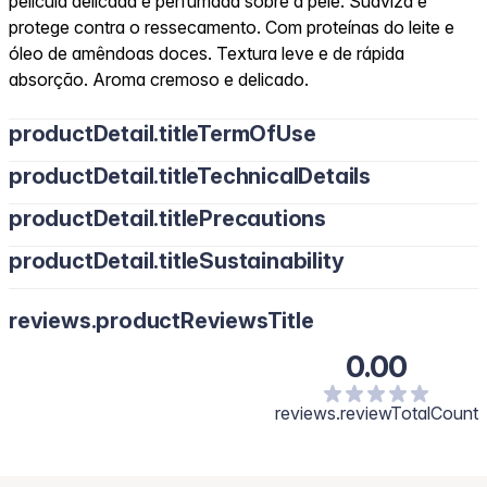
película delicada e perfumada sobre a pele. Suaviza e
protege contra o ressecamento. Com proteínas do leite e
óleo de amêndoas doces. Textura leve e de rápida
absorção. Aroma cremoso e delicado.
productDetail.titleTermOfUse
productDetail.titleTechnicalDetails
productDetail.titlePrecautions
productDetail.titleSustainability
reviews.productReviewsTitle
0.00
reviews.reviewTotalCount