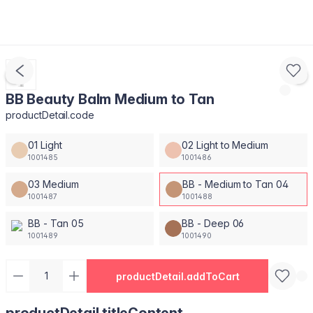
BB Beauty Balm Medium to Tan
productDetail.code
01 Light
02 Light to Medium
1001485
1001486
03 Medium
BB - Medium to Tan 04
1001487
1001488
BB - Tan 05
BB - Deep 06
1001489
1001490
productDetail.addToCart