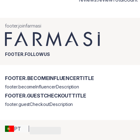
footer.joinfarmasi
FOOTER.FOLLOWUS
FOOTER.BECOMEINFLUENCERTITLE
footer.becomeInfluencerDescription
FOOTER.GUESTCHECKOUTTITLE
footer.guestCheckoutDescription
PT