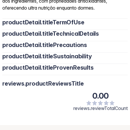
dos ingredientes, com propriedades antioxidantes,
oferecendo ultra nutrição enquanto dormes.
productDetail.titleTermOfUse
productDetail.titleTechnicalDetails
productDetail.titlePrecautions
productDetail.titleSustainability
productDetail.titleProvenResults
reviews.productReviewsTitle
0.00
reviews.reviewTotalCount